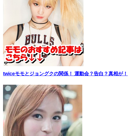
twiceモモとジョングクの関係！ 運動会？告白？真相が！