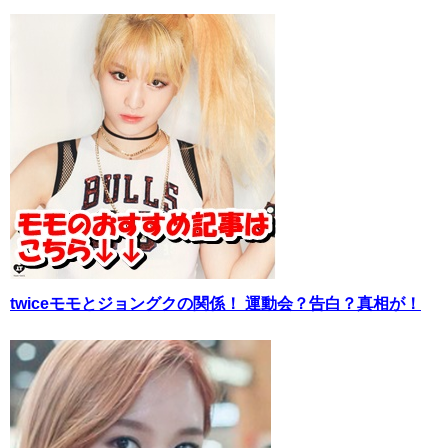
twiceモモとジョングクの関係！ 運動会？告白？真相が！