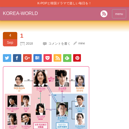
K-POPと韓国ドラマで楽しい毎日を！
KOREA-WORLD
menu
1
4
Sep
mine
2018
コメントを書く