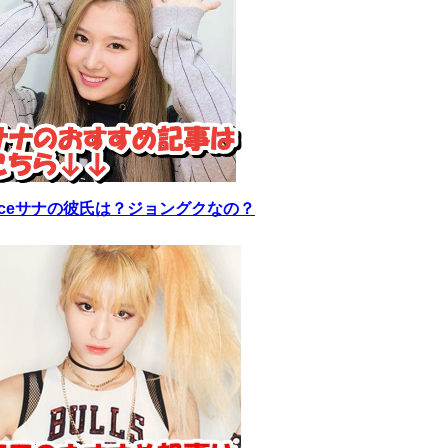
wiceサナの彼氏は？ジョングクなの？