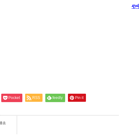
や
Pocket
RSS
feedly
Pin it
過去