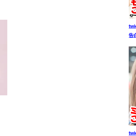
t
告
t