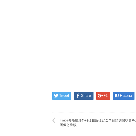
Tweet
Share
+1
Hatena
Twiceモモ整形外科は住所はどこ？目頭切開や鼻を
画像と比較