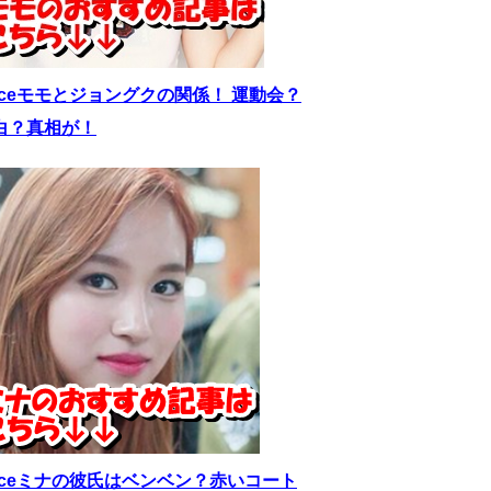
wiceモモとジョングクの関係！ 運動会？
白？真相が！
wiceミナの彼氏はベンベン？赤いコート