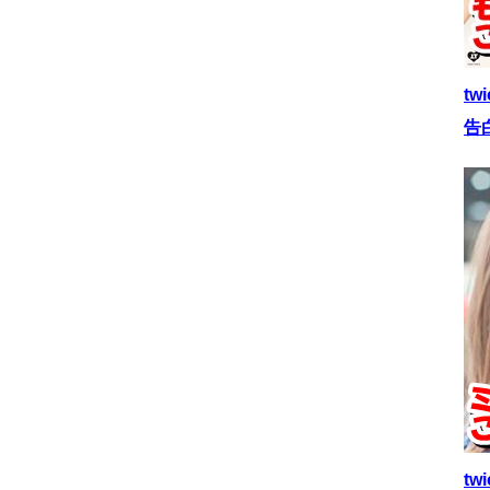
t
告
t