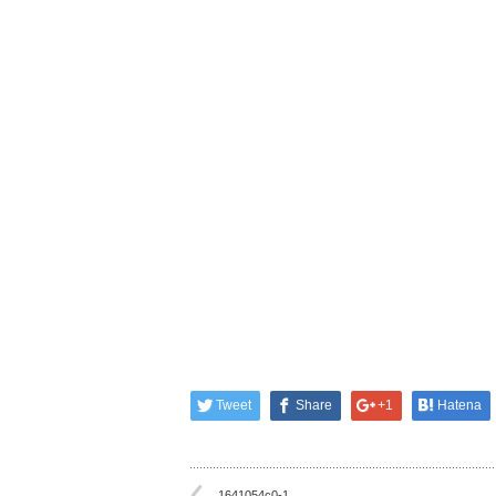
Tweet
Share
+1
Hatena
1641054c0-1