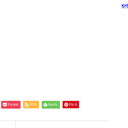
や
Pocket
RSS
feedly
Pin it