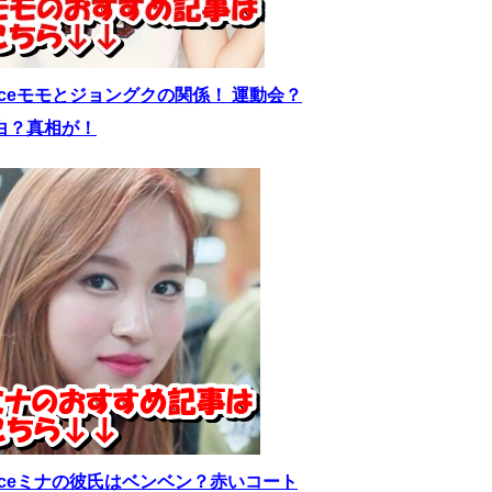
wiceモモとジョングクの関係！ 運動会？
白？真相が！
wiceミナの彼氏はベンベン？赤いコート