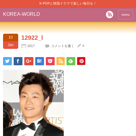
K-POPと韓国ドラマで楽しい毎日を！
KOREA-WORLD
menu
12922_l
10
Jan
k
2017
コメントを書く