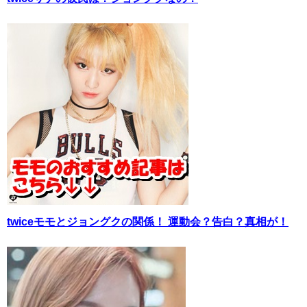
twiceモモとジョングクの関係！ 運動会？告白？真相が！