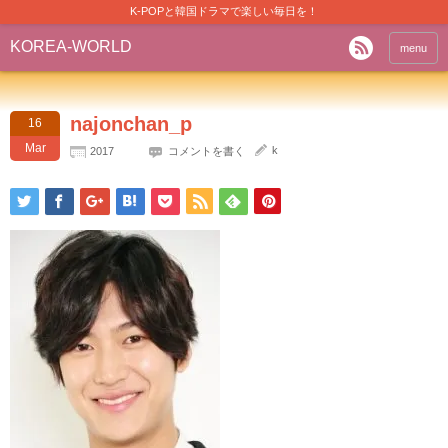
K-POPと韓国ドラマで楽しい毎日を！
KOREA-WORLD
menu
najonchan_p
16
Mar
k
2017
コメントを書く