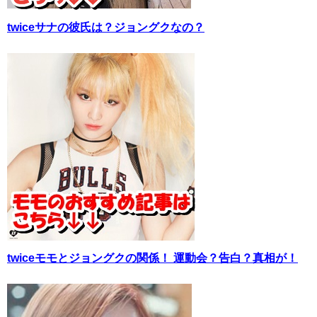
twiceサナの彼氏は？ジョングクなの？
twiceモモとジョングクの関係！ 運動会？告白？真相が！