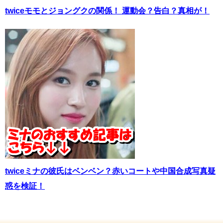
twiceモモとジョングクの関係！ 運動会？告白？真相が！
twiceミナの彼氏はベンベン？赤いコートや中国合成写真疑
惑を検証！