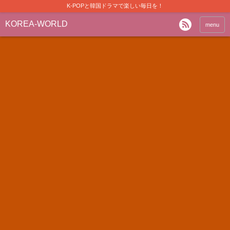
K-POPと韓国ドラマで楽しい毎日を！
KOREA-WORLD
menu