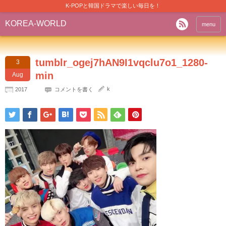
K-POPと韓国ドラマで楽しい毎日を！
KOREA-WORLD
menu
tumblr_ogej7hAN9I1vqclu7o1_1280-
3
min
Aug
k
2017
コメントを書く