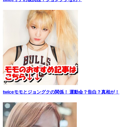
twiceモモとジョングクの関係！ 運動会？告白？真相が！