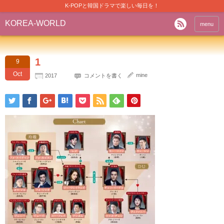
K-POPと韓国ドラマで楽しい毎日を！
KOREA-WORLD
menu
1
9
Oct
mine
2017
コメントを書く