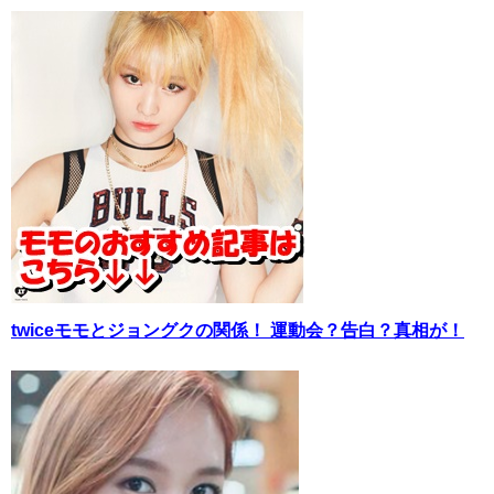
twiceモモとジョングクの関係！ 運動会？告白？真相が！