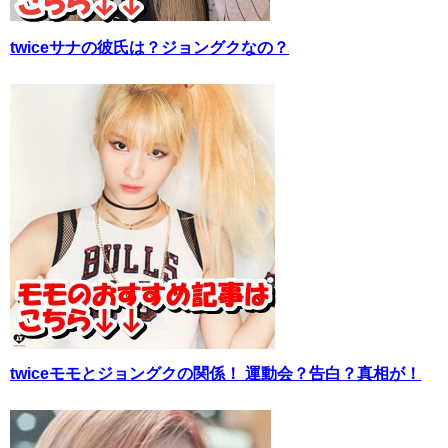
twiceサナの彼氏は？ジョングクなの？
twiceモモとジョングクの関係！ 運動会？告白？真相が！