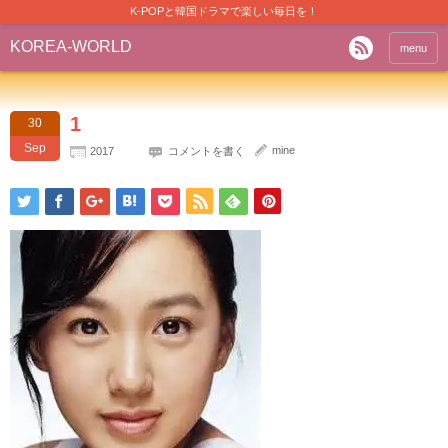
K-POPと韓国ドラマで楽しい毎日を！
KOREA-WORLD
menu
1
30
Sep
mine
2017
コメントを書く