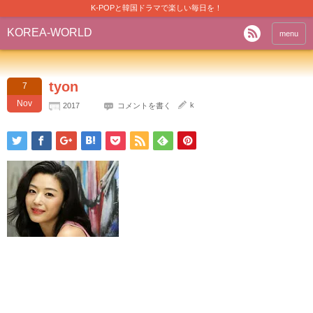
K-POPと韓国ドラマで楽しい毎日を！
KOREA-WORLD
menu
tyon
7
Nov
k
2017
コメントを書く