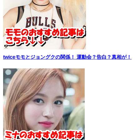
twiceモモとジョングクの関係！ 運動会？告白？真相が！