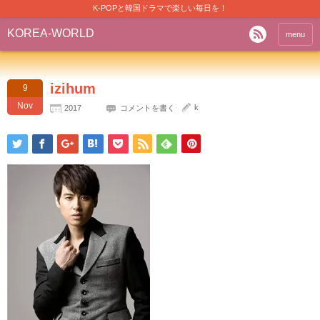
K-POPと韓国ドラマで楽しい毎日を！
KOREA-WORLD
menu
izihum
9
Nov
k
2017
コメントを書く