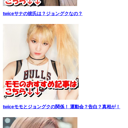
twiceサナの彼氏は？ジョングクなの？
twiceモモとジョングクの関係！ 運動会？告白？真相が！