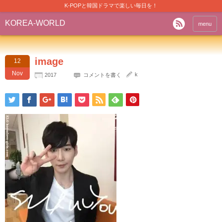
K-POPと韓国ドラマで楽しい毎日を！
KOREA-WORLD
menu
image
12
Nov
k
2017
コメントを書く