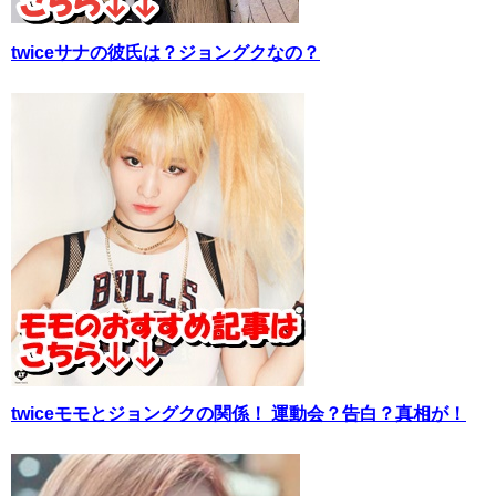
twiceサナの彼氏は？ジョングクなの？
twiceモモとジョングクの関係！ 運動会？告白？真相が！