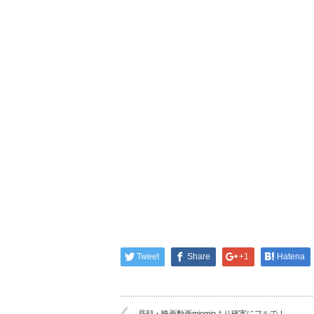
Tweet
Share
+1
Hatena
昼顔・映画動画miomioより確実にフルで！