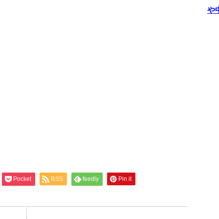
や
Pocket
RSS
feedly
Pin it