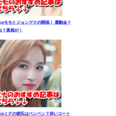
wiceモモとジョングクの関係！ 運動会？
白？真相が！
wiceミナの彼氏はベンベン？赤いコート