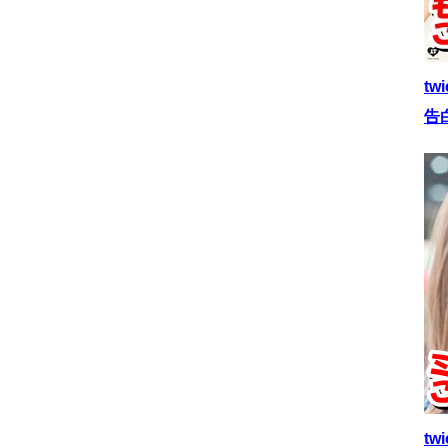
t
告
t