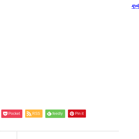
や
Pocket
RSS
feedly
Pin it