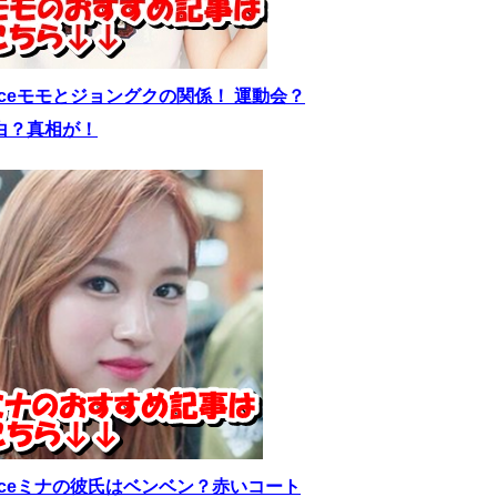
wiceモモとジョングクの関係！ 運動会？
白？真相が！
wiceミナの彼氏はベンベン？赤いコート