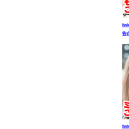
t
告
t