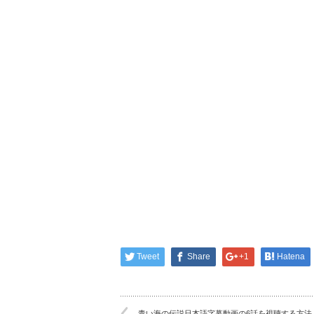
Tweet
Share
+1
Hatena
青い海の伝説日本語字幕動画の6話を視聴する方法