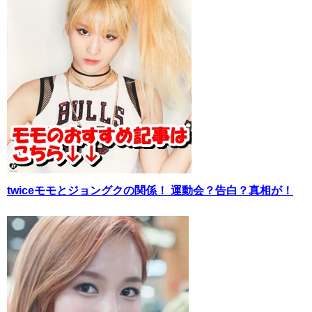
twiceモモとジョングクの関係！ 運動会？告白？真相が！