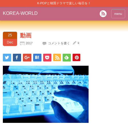
K-POPと韓国ドラマで楽しい毎日を！
KOREA-WORLD
menu
動画
25
Dec
k
2017
コメントを書く