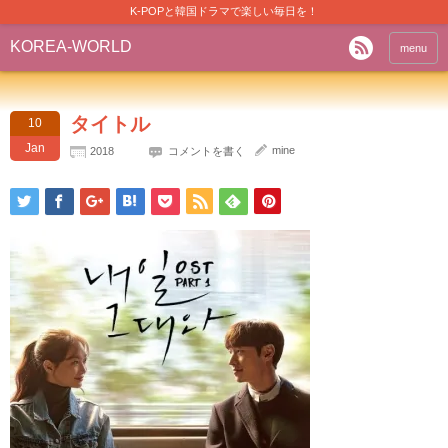
K-POPと韓国ドラマで楽しい毎日を！
KOREA-WORLD
menu
タイトル
10
Jan
mine
2018
コメントを書く