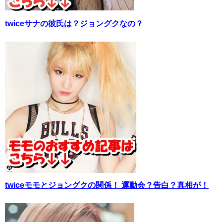
twiceサナの彼氏は？ジョングクなの？
twiceモモとジョングクの関係！ 運動会？告白？真相が！