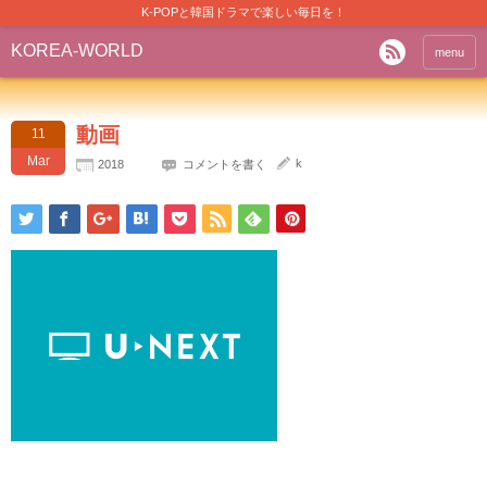
K-POPと韓国ドラマで楽しい毎日を！
KOREA-WORLD
menu
動画
11
Mar
k
2018
コメントを書く