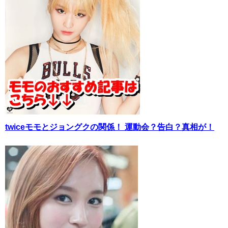
twiceモモとジョングクの関係！ 運動会？告白？真相が！