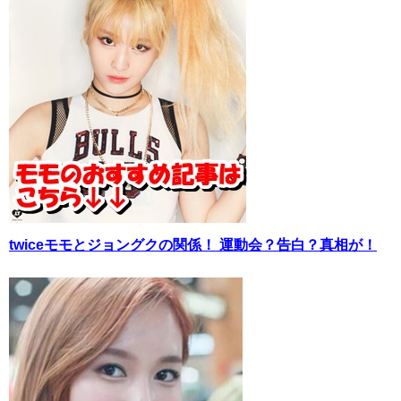
twiceモモとジョングクの関係！ 運動会？告白？真相が！