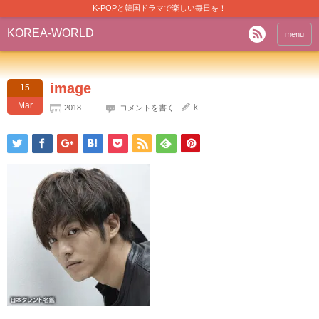
K-POPと韓国ドラマで楽しい毎日を！
KOREA-WORLD
menu
image
15
Mar
k
2018
コメントを書く