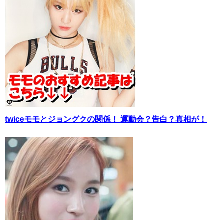
twiceモモとジョングクの関係！ 運動会？告白？真相が！