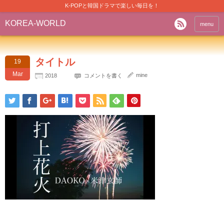
K-POPと韓国ドラマで楽しい毎日を！
KOREA-WORLD
menu
タイトル
19
Mar
mine
2018
コメントを書く