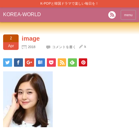
K-POPと韓国ドラマで楽しい毎日を！
KOREA-WORLD
menu
image
2
Apr
k
2018
コメントを書く