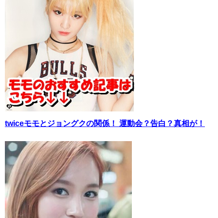
twiceモモとジョングクの関係！ 運動会？告白？真相が！