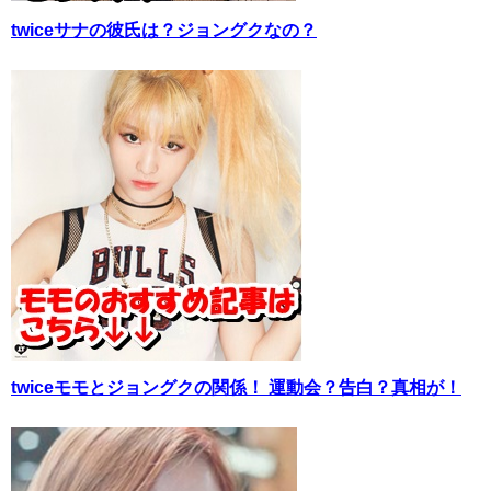
twiceサナの彼氏は？ジョングクなの？
twiceモモとジョングクの関係！ 運動会？告白？真相が！