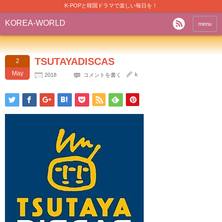
K-POPと韓国ドラマで楽しい毎日を！
KOREA-WORLD
menu
TSUTAYADISCAS
2
May
k
2018
コメントを書く