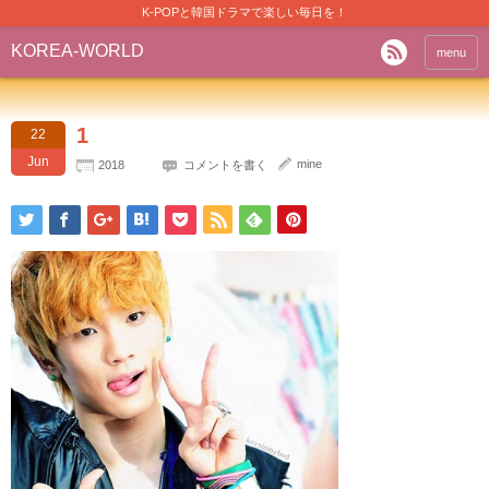
K-POPと韓国ドラマで楽しい毎日を！
KOREA-WORLD
menu
1
22
Jun
mine
2018
コメントを書く