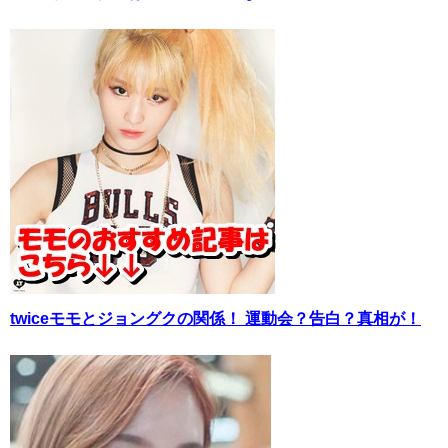
twiceモモとジョングクの関係！ 運動会？告白？真相が！