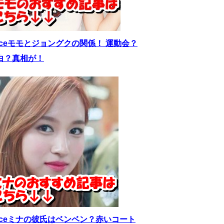
wiceモモとジョングクの関係！ 運動会？
白？真相が！
wiceミナの彼氏はベンベン？赤いコート