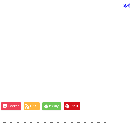
や
Pocket
RSS
feedly
Pin it