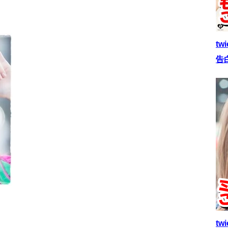
t
告
t