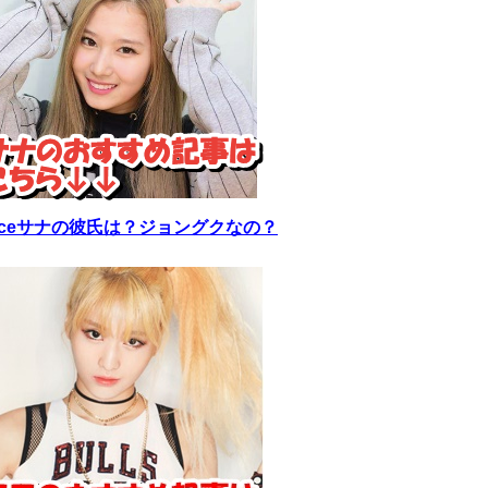
wiceサナの彼氏は？ジョングクなの？