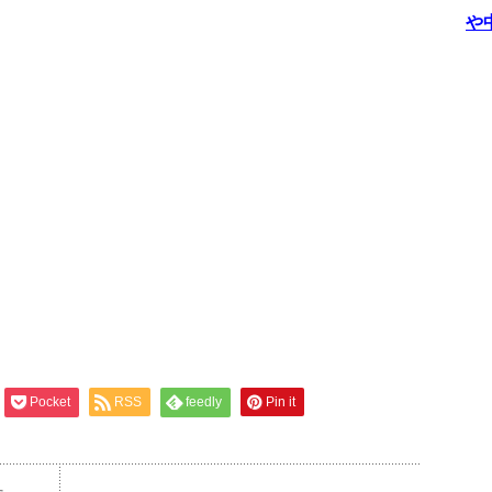
や
Pocket
RSS
feedly
Pin it
た