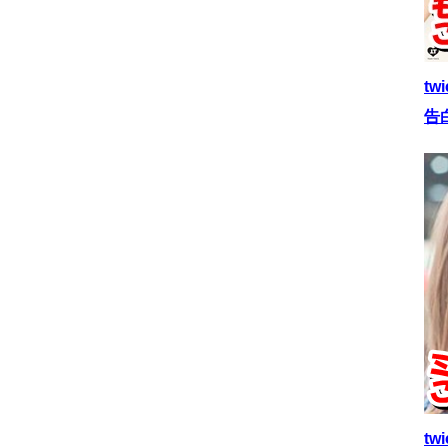
t
告
t