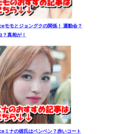
wiceモモとジョングクの関係！ 運動会？
白？真相が！
wiceミナの彼氏はベンベン？赤いコート