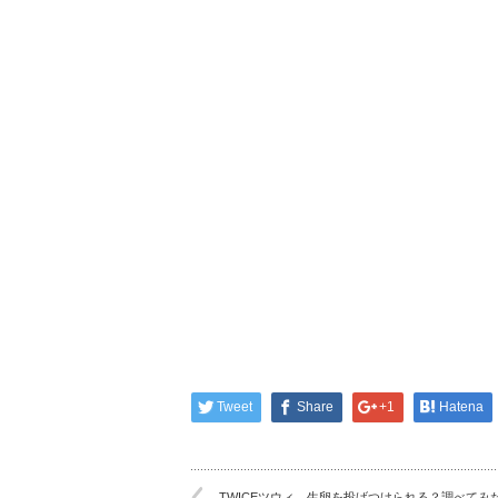
Tweet
Share
+1
Hatena
TWICEツウィ、生卵を投げつけられる？調べてみ