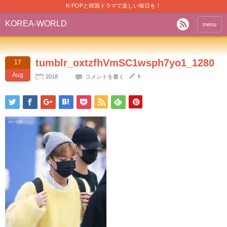
K-POPと韓国ドラマで楽しい毎日を！
KOREA-WORLD
menu
tumblr_oxtzfhVmSC1wsph7yo1_1280
17
Aug
k
2018
コメントを書く