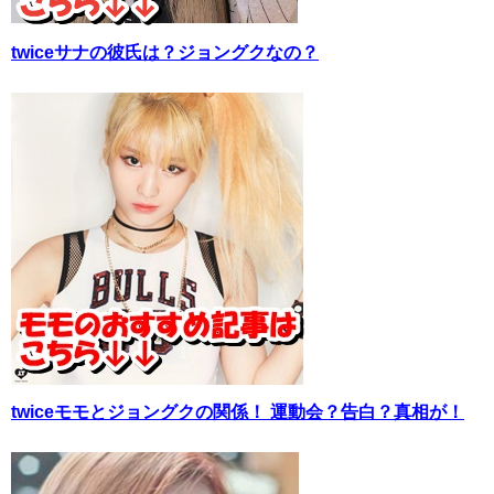
twiceサナの彼氏は？ジョングクなの？
twiceモモとジョングクの関係！ 運動会？告白？真相が！