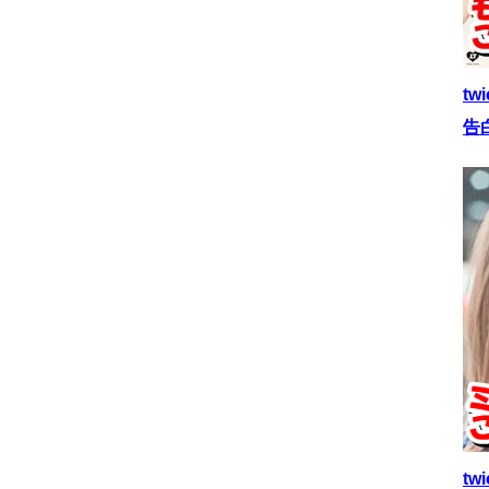
t
告
t