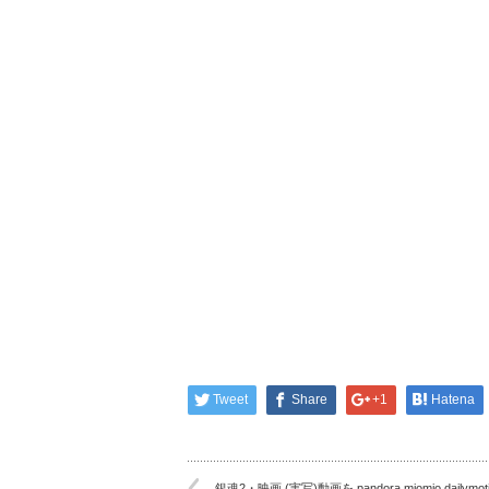
Tweet
Share
+1
Hatena
銀魂2・映画 (実写)動画を pandora,miomio,dailymot