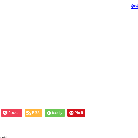
や
Pocket
RSS
feedly
Pin it
ionは