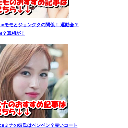
wiceモモとジョングクの関係！ 運動会？
白？真相が！
wiceミナの彼氏はベンベン？赤いコート