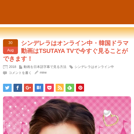
シンデレラはオンライン中・韓国ドラマ
30
動画はTSUTAYA TVで今すぐ見ることが
Aug
できます！
2018
動画を日本語字幕で見る方法
シンデレラはオンライン中
mine
コメントを書く