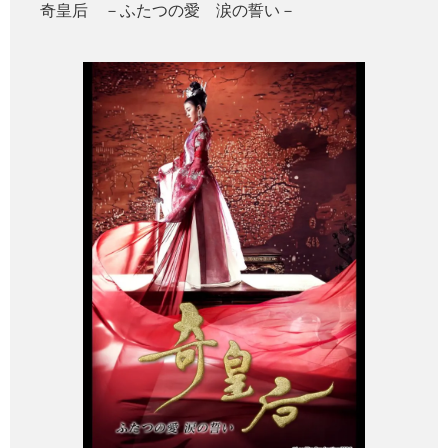
奇皇后 －ふたつの愛 涙の誓い－