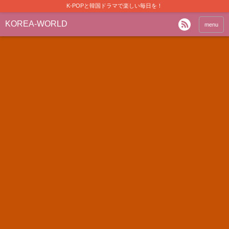
K-POPと韓国ドラマで楽しい毎日を！
KOREA-WORLD
menu