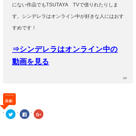
にない作品でもTSUTAYA TVで借りれたりしま
す。シンデレラはオンライン中が好きな人にはおす
すめです！
⇒シンデレラはオンライン中の
動画を見る
共有:
ク
Facebook
ク
リ
で
リ
ッ
共
ッ
ク
有
ク
し
す
し
て
る
て
Twitter
に
Google+