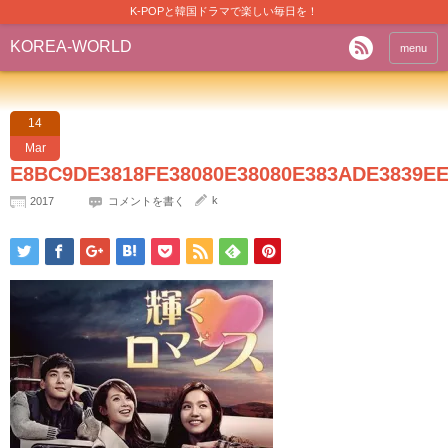
K-POPと韓国ドラマで楽しい毎日を！
KOREA-WORLD
menu
14
Mar
E8BC9DE3818FE38080E38080E383ADE3839EE
k
2017
コメントを書く