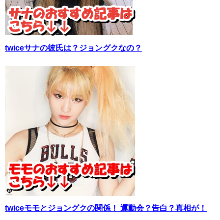
twiceサナの彼氏は？ジョングクなの？
twiceモモとジョングクの関係！ 運動会？告白？真相が！