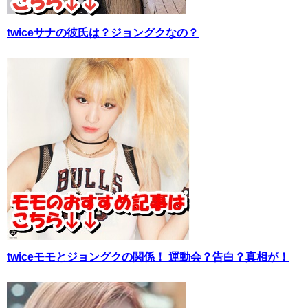
twiceサナの彼氏は？ジョングクなの？
twiceモモとジョングクの関係！ 運動会？告白？真相が！