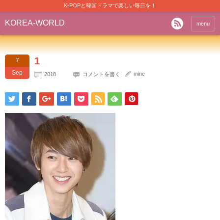
K-POPと韓国ドラマで楽しい毎日を！
KOREA-WORLD
menu
1
7
Sep
mine
2018
コメントを書く