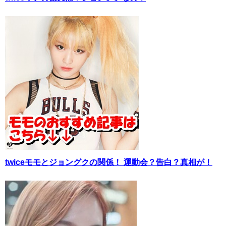
twiceモモとジョングクの関係！ 運動会？告白？真相が！