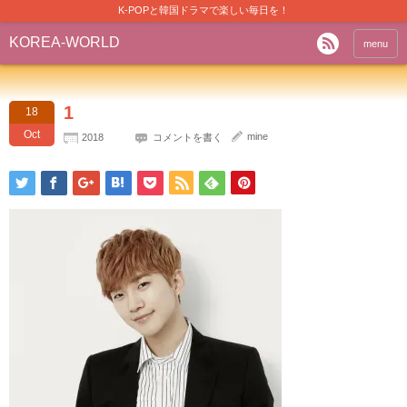
K-POPと韓国ドラマで楽しい毎日を！
KOREA-WORLD
menu
1
18
Oct
mine
2018
コメントを書く