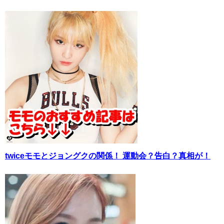
twiceモモとジョングクの関係！ 運動会？告白？真相が！