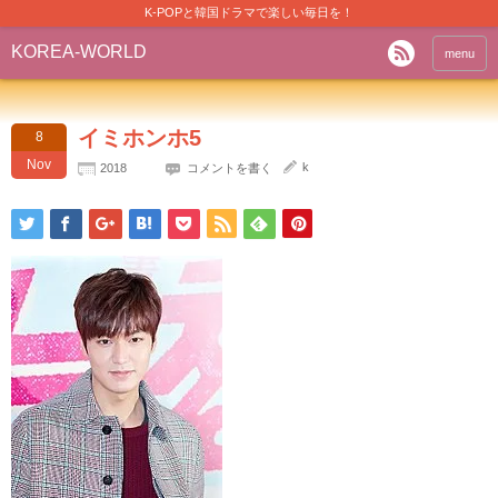
K-POPと韓国ドラマで楽しい毎日を！
KOREA-WORLD
menu
イミホンホ5
8
Nov
k
2018
コメントを書く