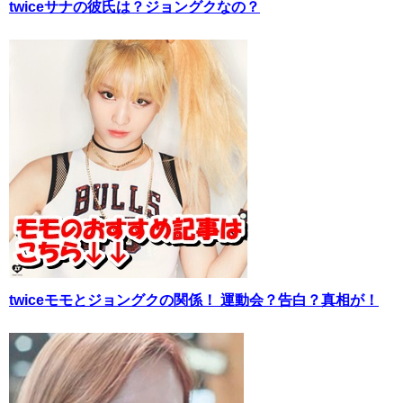
twiceサナの彼氏は？ジョングクなの？
twiceモモとジョングクの関係！ 運動会？告白？真相が！