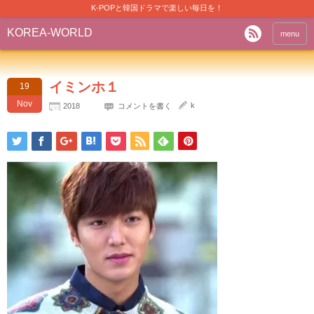
K-POPと韓国ドラマで楽しい毎日を！
KOREA-WORLD
menu
イミンホ１
19
Nov
k
2018
コメントを書く