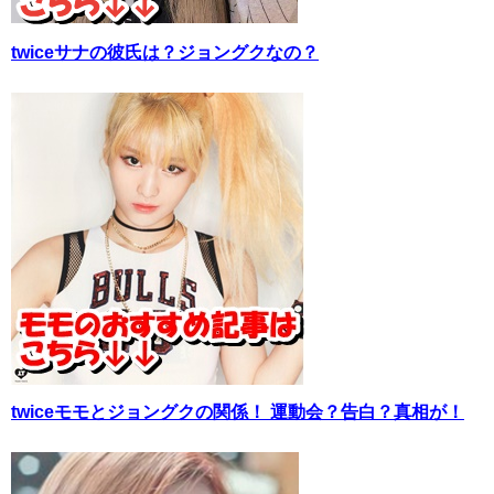
twiceサナの彼氏は？ジョングクなの？
twiceモモとジョングクの関係！ 運動会？告白？真相が！