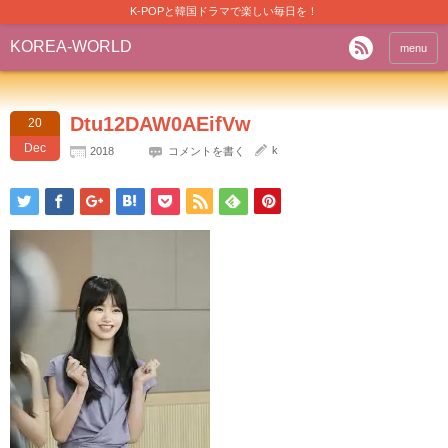
K-POPと韓国ドラマで楽しい毎日を！
KOREA-WORLD
menu
Dtu12DAW0AEifVw
20
Dec
k
2018
コメントを書く