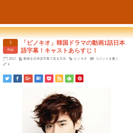
「ピノキオ」韓国ドラマの動画1話日本
3
語字幕！キャストあらすじ！
Feb
2017
動画を日本語字幕で見る方法
ピノキオ
コメントを書く
k