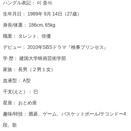
ハングル表記： 이 종석
生年月日： 1989年 9月 14日（27歳）
身長/体重： 186cm, 65kg
職業： タレント、俳優
デビュー： 2010年SBSドラマ『検事プリンセス』
学 歴： 建国大学映画芸術学部
家族： 長男（２男１女）
血液型： A型
干支(えと）： 巳
星座： おとめ座
趣味/特技： 囲碁、ゲーム、バスケットボール/テコンドー4
段、歌