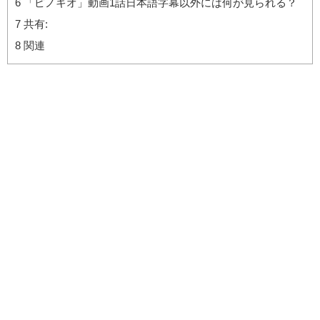
6
「ピノキオ」動画1話日本語字幕以外には何が見られる？
7
共有:
8
関連