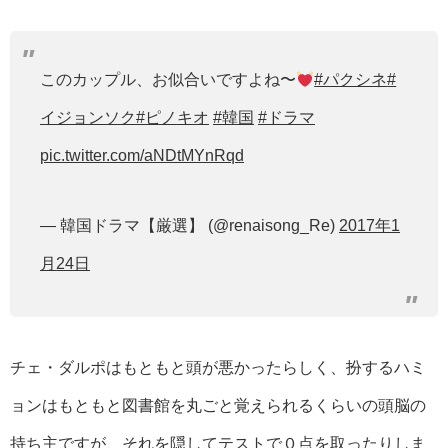
このカップル、お似合いですよね〜
#パクシネ
#
イジョンソク
#ピノキオ
#韓国
#ドラマ
pic.twitter.com/aNDtMYnRqd
— 韓国ドラマ【厳選】 (@renaisong_Re)
2017年1
月24日
チェ・ダルポはもともと頭が悪かったらしく、扮するハミ
ョンはもともと図書館を丸ごと覚えられるくらいの頭脳の
持ち主ですが、それを隠してテストで０点を取ったりしま