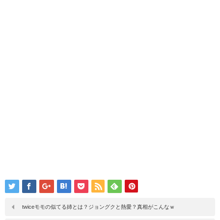
twiceモモの似てる姉とは？ジョングクと熱愛？真相がこんなｗ