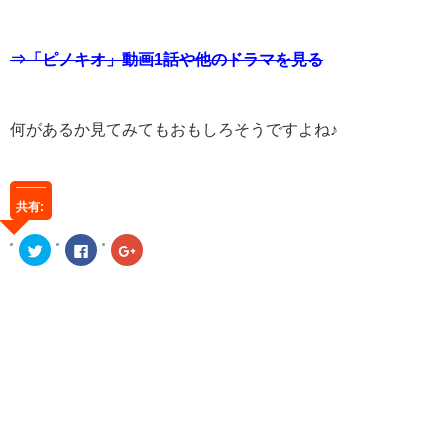
⇒「ピノキオ」動画1話や他のドラマを見る
何があるか見てみてもおもしろそうですよね♪
共有:
ク
Facebook
ク
リ
で
リ
ッ
共
ッ
ク
有
ク
し
す
し
て
る
て
Twitter
に
Google+
で
は
で
共
ク
共
有
リ
有
(新
ッ
(新
し
ク
し
い
し
い
ウ
て
ウ
ィ
く
ィ
ン
だ
ン
ド
さ
ド