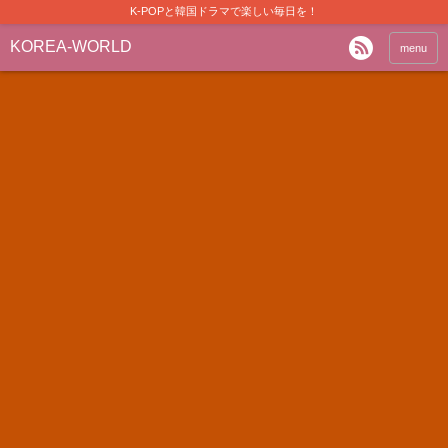
K-POPと韓国ドラマで楽しい毎日を！
KOREA-WORLD
menu