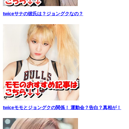
twiceサナの彼氏は？ジョングクなの？
twiceモモとジョングクの関係！ 運動会？告白？真相が！