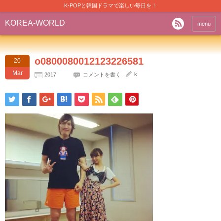
K-POPと韓国ドラマで楽しい毎日を！
KOREA-WORLD
menu
o0800080012123226581
20
Mar
k
2017
コメントを書く