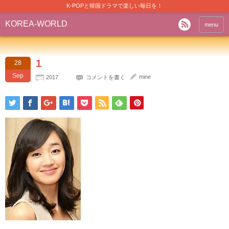
K-POPと韓国ドラマで楽しい毎日を！
KOREA-WORLD
menu
1
28
Sep
mine
2017
コメントを書く