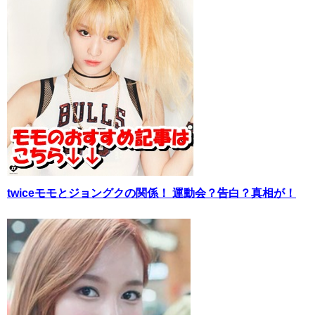
twiceモモとジョングクの関係！ 運動会？告白？真相が！