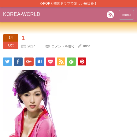
K-POPと韓国ドラマで楽しい毎日を！
KOREA-WORLD
menu
1
14
Oct
mine
2017
コメントを書く