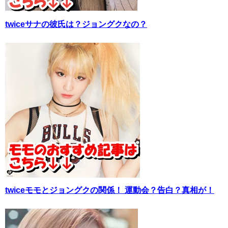
twiceサナの彼氏は？ジョングクなの？
twiceモモとジョングクの関係！ 運動会？告白？真相が！