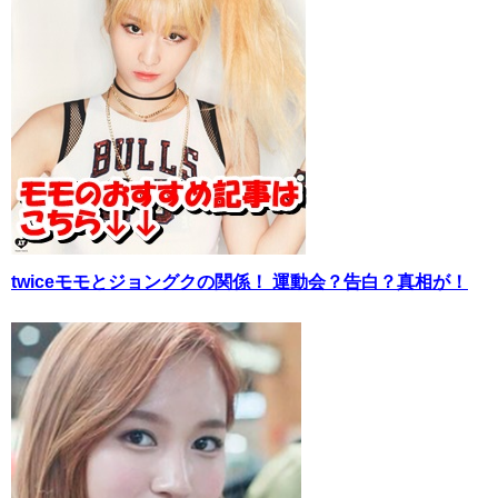
twiceモモとジョングクの関係！ 運動会？告白？真相が！