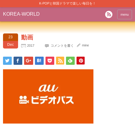
K-POPと韓国ドラマで楽しい毎日を！
KOREA-WORLD
menu
動画
23
Dec
mine
2017
コメントを書く