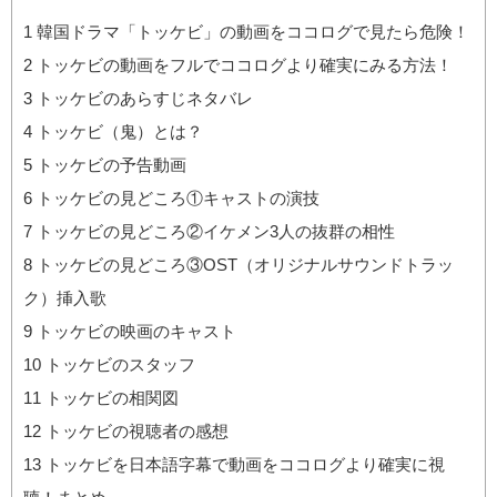
1
韓国ドラマ「トッケビ」の動画をココログで見たら危険！
2
トッケビの動画をフルでココログより確実にみる方法！
3
トッケビのあらすじネタバレ
4
トッケビ（鬼）とは？
5
トッケビの予告動画
6
トッケビの見どころ①キャストの演技
7
トッケビの見どころ②イケメン3人の抜群の相性
8
トッケビの見どころ③OST（オリジナルサウンドトラッ
ク）挿入歌
9
トッケビの映画のキャスト
10
トッケビのスタッフ
11
トッケビの相関図
12
トッケビの視聴者の感想
13
トッケビを日本語字幕で動画をココログより確実に視