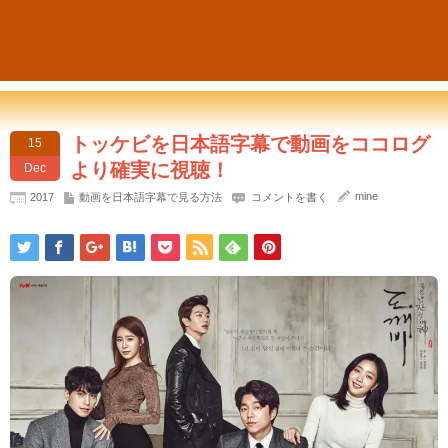
トッケビを日本語字幕で動画をココログ
15
より確実に視聴！
Dec
mine
2017
動画を日本語字幕で見る方法
コメントを書く