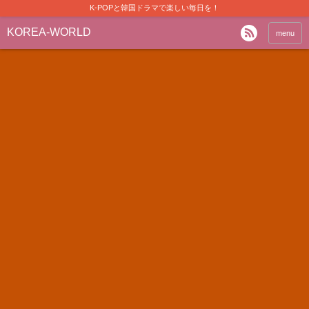
K-POPと韓国ドラマで楽しい毎日を！
KOREA-WORLD
menu