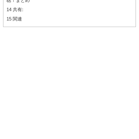
聴！まとめ
14
共有:
15
関連