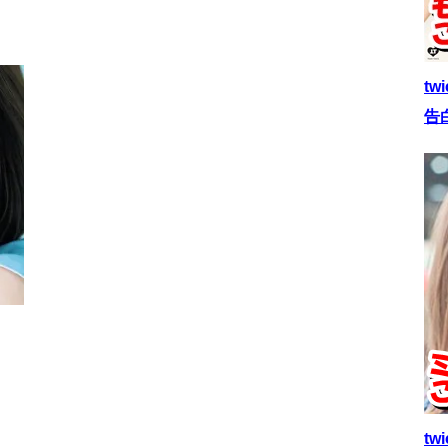
t
告
t