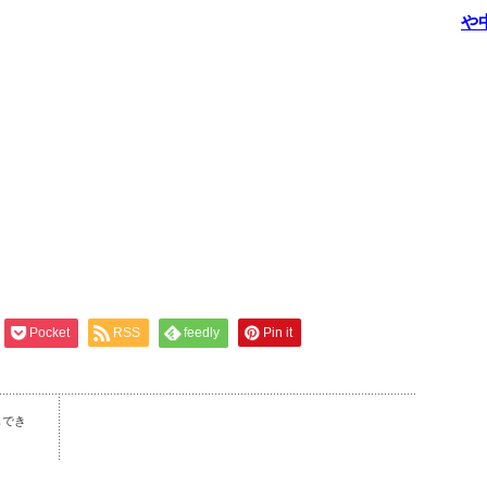
や
Pocket
RSS
feedly
Pin it
もでき