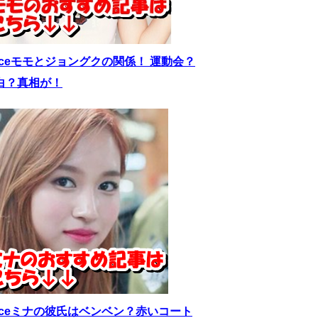
wiceモモとジョングクの関係！ 運動会？
白？真相が！
wiceミナの彼氏はベンベン？赤いコート