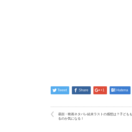
Tweet
Share
+1
Hatena
昼顔・映画ネタバレ結末ラストの感想は？子ども
るのか気になる！