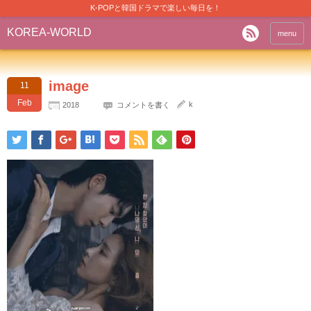
K-POPと韓国ドラマで楽しい毎日を！
KOREA-WORLD
menu
image
11
Feb
k
2018
コメントを書く