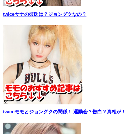
twiceサナの彼氏は？ジョングクなの？
twiceモモとジョングクの関係！ 運動会？告白？真相が！