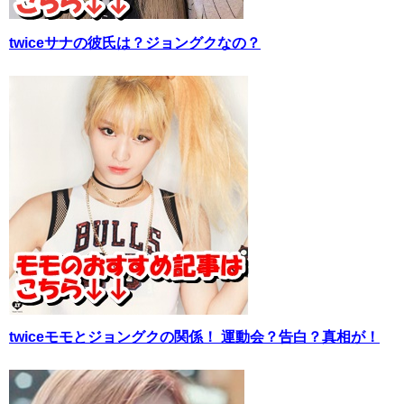
twiceサナの彼氏は？ジョングクなの？
twiceモモとジョングクの関係！ 運動会？告白？真相が！