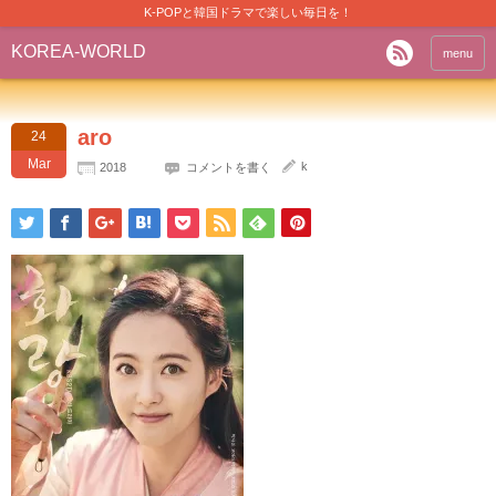
K-POPと韓国ドラマで楽しい毎日を！
KOREA-WORLD
menu
aro
24
Mar
k
2018
コメントを書く