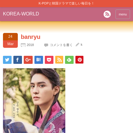
K-POPと韓国ドラマで楽しい毎日を！
KOREA-WORLD
menu
banryu
24
Mar
k
2018
コメントを書く