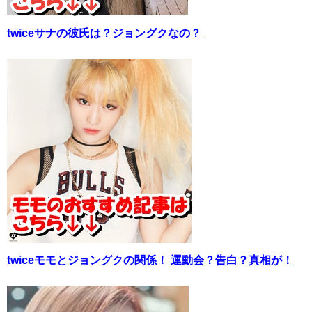
twiceサナの彼氏は？ジョングクなの？
twiceモモとジョングクの関係！ 運動会？告白？真相が！