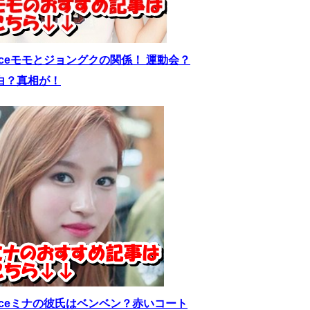
wiceモモとジョングクの関係！ 運動会？
白？真相が！
wiceミナの彼氏はベンベン？赤いコート