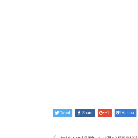
Tweet
Share
+1
Hatena
Aprilメンバー人気順ランキング日本と韓国ではど