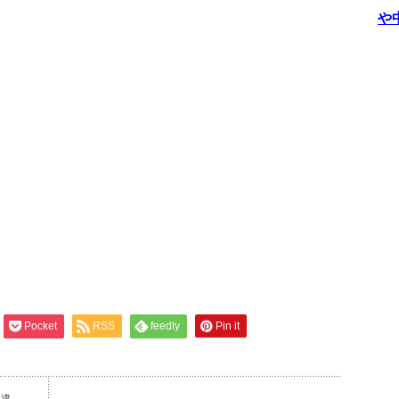
や
Pocket
RSS
feedly
Pin it
う違