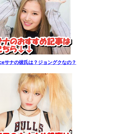
wiceサナの彼氏は？ジョングクなの？