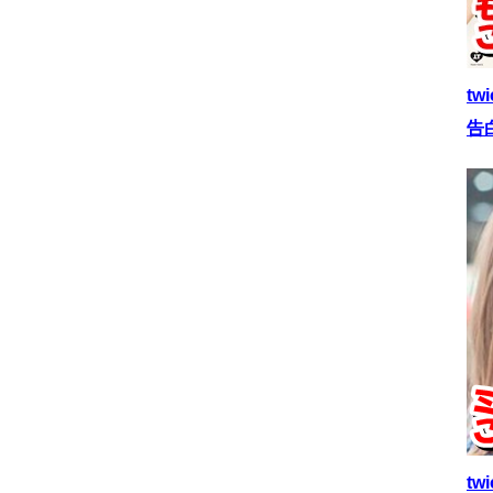
t
告
t