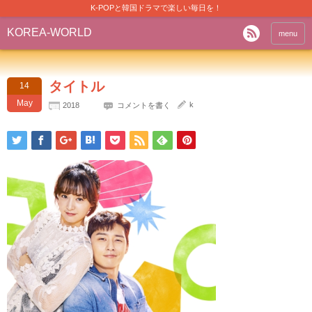
K-POPと韓国ドラマで楽しい毎日を！
KOREA-WORLD
menu
タイトル
14
May
k
2018
コメントを書く