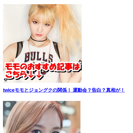
twiceモモとジョングクの関係！ 運動会？告白？真相が！