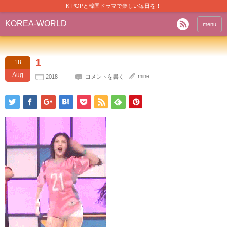
K-POPと韓国ドラマで楽しい毎日を！
KOREA-WORLD
menu
1
18
Aug
mine
2018
コメントを書く