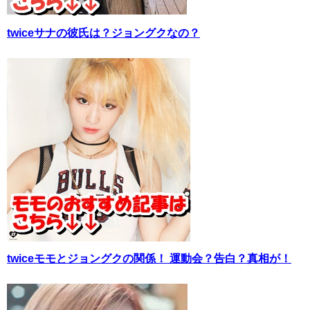
twiceサナの彼氏は？ジョングクなの？
twiceモモとジョングクの関係！ 運動会？告白？真相が！