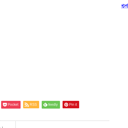
や
Pocket
RSS
feedly
Pin it
れ！