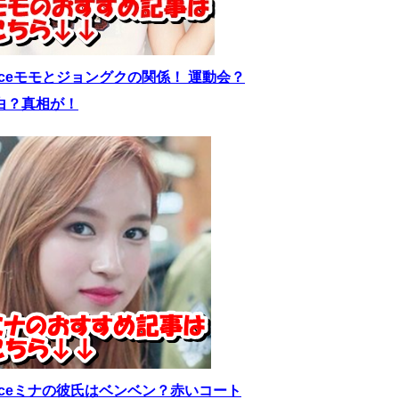
wiceモモとジョングクの関係！ 運動会？
白？真相が！
wiceミナの彼氏はベンベン？赤いコート