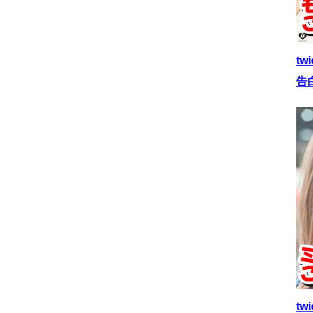
t
告
t