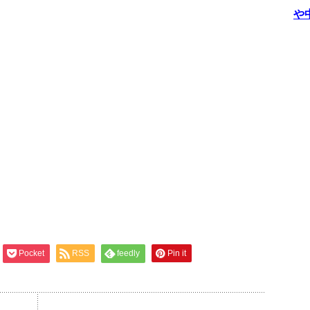
や
Pocket
RSS
feedly
Pin it