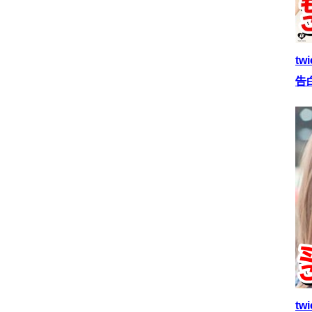
t
告
t