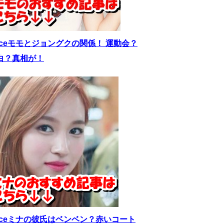
wiceモモとジョングクの関係！ 運動会？
白？真相が！
wiceミナの彼氏はベンベン？赤いコート