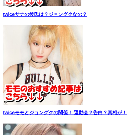
twiceサナの彼氏は？ジョングクなの？
twiceモモとジョングクの関係！ 運動会？告白？真相が！