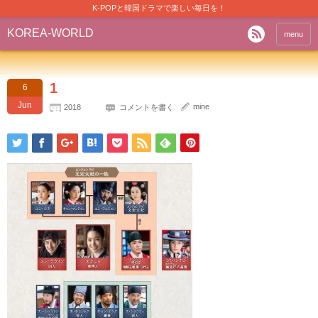
K-POPと韓国ドラマで楽しい毎日を！
KOREA-WORLD
menu
1
6
Jun
mine
2018
コメントを書く